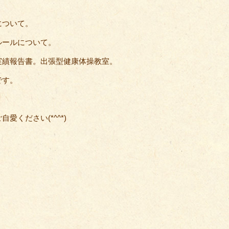
について。
ルールについて。
実績報告書。出張型健康体操教室。
です。
ください(*^^*)