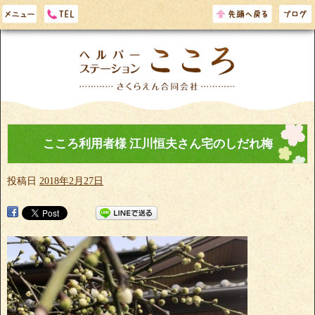
こころ利用者様 江川恒夫さん宅のしだれ梅
投稿日
2018年2月27日